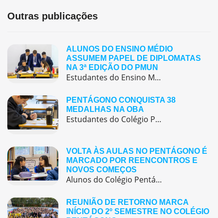
Outras publicações
ALUNOS DO ENSINO MÉDIO
ASSUMEM PAPEL DE DIPLOMATAS
NA 3ª EDIÇÃO DO PMUN
Estudantes do Ensino Médio do Colégio Pentágono protagonizaram uma simulação da ONU, defendendo posições de países em comitês temáticos e vivenciando, na prática, negociações diplomáticas multilíngues.
PENTÁGONO CONQUISTA 38
MEDALHAS NA OBA
Estudantes do Colégio Pentágono conquistam excelente resultado na Olimpíada Brasileira de Astronomia e Astronáutica (OBA) 2025, somando 38 medalhas.
VOLTA ÀS AULAS NO PENTÁGONO É
MARCADO POR REENCONTROS E
NOVOS COMEÇOS
Alunos do Colégio Pentágono retornaram às aulas trazendo o entusiasmo dos reencontros e o desejo de seguir aprendendo com significado.
REUNIÃO DE RETORNO MARCA
INÍCIO DO 2º SEMESTRE NO COLÉGIO