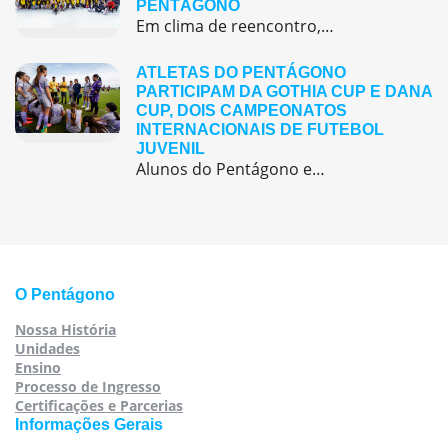
PENTÁGONO
Em clima de reencontro, a equipe pedagógica participou da abertura do semestre letivo com treinamentos e simulação de emergência
ATLETAS DO PENTÁGONO
PARTICIPAM DA GOTHIA CUP E DANA
CUP, DOIS CAMPEONATOS
INTERNACIONAIS DE FUTEBOL
JUVENIL
Alunos do Pentágono embarcaram para a Europa, onde participaram de duas das maiores competições internacionais de futebol juvenil
O Pentágono
Nossa História
Unidades
Ensino
Processo de Ingresso
Certificações e Parcerias
Informações Gerais