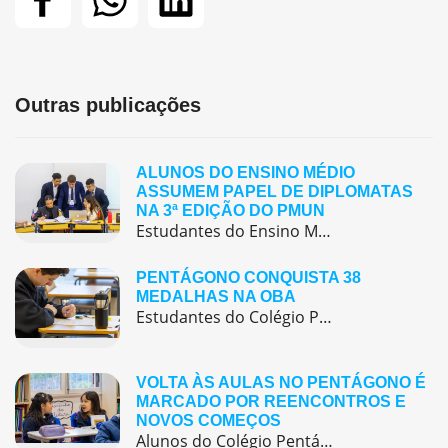
Outras publicações
ALUNOS DO ENSINO MÉDIO
ASSUMEM PAPEL DE DIPLOMATAS
NA 3ª EDIÇÃO DO PMUN
Estudantes do Ensino Médio do Colégio Pentágono protagonizaram uma simulação da ONU, defendendo posições de países em comitês temáticos e vivenciando, na prática, negociações diplomáticas multilíngues.
PENTÁGONO CONQUISTA 38
MEDALHAS NA OBA
Estudantes do Colégio Pentágono conquistam excelente resultado na Olimpíada Brasileira de Astronomia e Astronáutica (OBA) 2025, somando 38 medalhas.
VOLTA ÀS AULAS NO PENTÁGONO É
MARCADO POR REENCONTROS E
NOVOS COMEÇOS
Alunos do Colégio Pentágono retornaram às aulas trazendo o entusiasmo dos reencontros e o desejo de seguir aprendendo com significado.