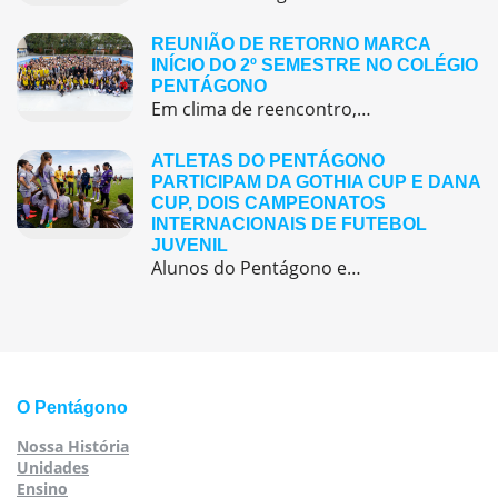
REUNIÃO DE RETORNO MARCA
INÍCIO DO 2º SEMESTRE NO COLÉGIO
PENTÁGONO
Em clima de reencontro, a equipe pedagógica participou da abertura do semestre letivo com treinamentos e simulação de emergência
ATLETAS DO PENTÁGONO
PARTICIPAM DA GOTHIA CUP E DANA
CUP, DOIS CAMPEONATOS
INTERNACIONAIS DE FUTEBOL
JUVENIL
Alunos do Pentágono embarcaram para a Europa, onde participaram de duas das maiores competições internacionais de futebol juvenil
O Pentágono
Nossa História
Unidades
Ensino