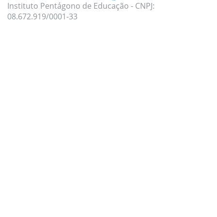
Instituto Pentágono de Educação - CNPJ:
08.672.919/0001-33
Para oferecer uma melhor experiência, utilizamos
cookies e tecnologias semelhantes no nosso site.
Para mais informações, acesse nossa
Política de
Privacidade
e
Política de Cookies
.
Aceito todas as políticas