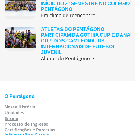
INÍCIO DO 2º SEMESTRE NO COLÉGIO
PENTÁGONO
Em clima de reencontro, a equipe pedagógica participou da abertura do semestre letivo com treinamentos e simulação de emergência
ATLETAS DO PENTÁGONO
PARTICIPAM DA GOTHIA CUP E DANA
CUP, DOIS CAMPEONATOS
INTERNACIONAIS DE FUTEBOL
JUVENIL
Alunos do Pentágono embarcaram para a Europa, onde participaram de duas das maiores competições internacionais de futebol juvenil
O Pentágono
Nossa História
Unidades
Ensino
Processo de Ingresso
Certificações e Parcerias