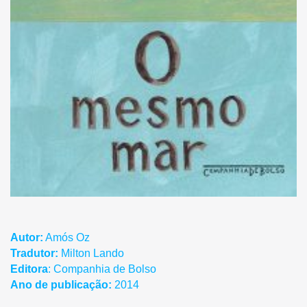
Autor:
Amós Oz
Tradutor:
Milton Lando
Editora
: Companhia de Bolso
Ano de publicação:
2014