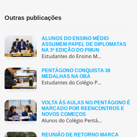
Outras publicações
ALUNOS DO ENSINO MÉDIO
ASSUMEM PAPEL DE DIPLOMATAS
NA 3ª EDIÇÃO DO PMUN
Estudantes do Ensino Médio do Colégio Pentágono protagonizaram uma simulação da ONU, defendendo posições de países em comitês temáticos e vivenciando, na prática, negociações diplomáticas multilíngues.
PENTÁGONO CONQUISTA 38
MEDALHAS NA OBA
Estudantes do Colégio Pentágono conquistam excelente resultado na Olimpíada Brasileira de Astronomia e Astronáutica (OBA) 2025, somando 38 medalhas.
VOLTA ÀS AULAS NO PENTÁGONO É
MARCADO POR REENCONTROS E
NOVOS COMEÇOS
Alunos do Colégio Pentágono retornaram às aulas trazendo o entusiasmo dos reencontros e o desejo de seguir aprendendo com significado.
REUNIÃO DE RETORNO MARCA