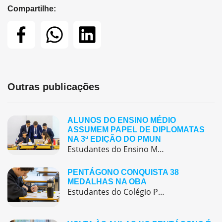
Compartilhe:
Outras publicações
ALUNOS DO ENSINO MÉDIO
ASSUMEM PAPEL DE DIPLOMATAS
NA 3ª EDIÇÃO DO PMUN
Estudantes do Ensino Médio do Colégio Pentágono protagonizaram uma simulação da ONU, defendendo posições de países em comitês temáticos e vivenciando, na prática, negociações diplomáticas multilíngues.
PENTÁGONO CONQUISTA 38
MEDALHAS NA OBA
Estudantes do Colégio Pentágono conquistam excelente resultado na Olimpíada Brasileira de Astronomia e Astronáutica (OBA) 2025, somando 38 medalhas.