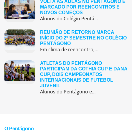
VOLTA ÀS AULAS NO PENTÁGONO É
MARCADO POR REENCONTROS E
NOVOS COMEÇOS
Alunos do Colégio Pentágono retornaram às aulas trazendo o entusiasmo dos reencontros e o desejo de seguir aprendendo com significado.
REUNIÃO DE RETORNO MARCA
INÍCIO DO 2º SEMESTRE NO COLÉGIO
PENTÁGONO
Em clima de reencontro, a equipe pedagógica participou da abertura do semestre letivo com treinamentos e simulação de emergência
ATLETAS DO PENTÁGONO
PARTICIPAM DA GOTHIA CUP E DANA
CUP, DOIS CAMPEONATOS
INTERNACIONAIS DE FUTEBOL
JUVENIL
Alunos do Pentágono embarcaram para a Europa, onde participaram de duas das maiores competições internacionais de futebol juvenil
O Pentágono