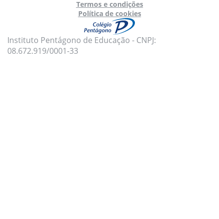
Termos e condições
Política de cookies
Instituto Pentágono de Educação - CNPJ:
08.672.919/0001-33
Para oferecer uma melhor experiência, utilizamos
cookies e tecnologias semelhantes no nosso site.
Para mais informações, acesse nossa
Política de
Privacidade
e
Política de Cookies
.
Aceito todas as políticas