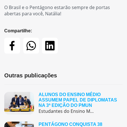
O Brasil e o Pentágono estarão sempre de portas
abertas para você, Natália!
Compartilhe:
Outras publicações
ALUNOS DO ENSINO MÉDIO
ASSUMEM PAPEL DE DIPLOMATAS
NA 3ª EDIÇÃO DO PMUN
Estudantes do Ensino Médio do Colégio Pentágono protagonizaram uma simulação da ONU, defendendo posições de países em comitês temáticos e vivenciando, na prática, negociações diplomáticas multilíngues.
PENTÁGONO CONQUISTA 38