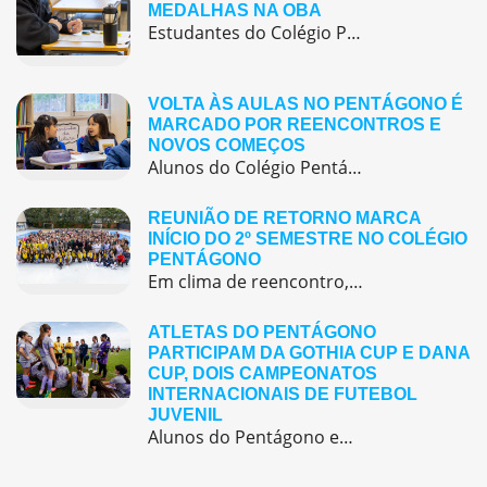
MEDALHAS NA OBA
Estudantes do Colégio Pentágono conquistam excelente resultado na Olimpíada Brasileira de Astronomia e Astronáutica (OBA) 2025, somando 38 medalhas.
VOLTA ÀS AULAS NO PENTÁGONO É
MARCADO POR REENCONTROS E
NOVOS COMEÇOS
Alunos do Colégio Pentágono retornaram às aulas trazendo o entusiasmo dos reencontros e o desejo de seguir aprendendo com significado.
REUNIÃO DE RETORNO MARCA
INÍCIO DO 2º SEMESTRE NO COLÉGIO
PENTÁGONO
Em clima de reencontro, a equipe pedagógica participou da abertura do semestre letivo com treinamentos e simulação de emergência
ATLETAS DO PENTÁGONO
PARTICIPAM DA GOTHIA CUP E DANA
CUP, DOIS CAMPEONATOS
INTERNACIONAIS DE FUTEBOL
JUVENIL
Alunos do Pentágono embarcaram para a Europa, onde participaram de duas das maiores competições internacionais de futebol juvenil