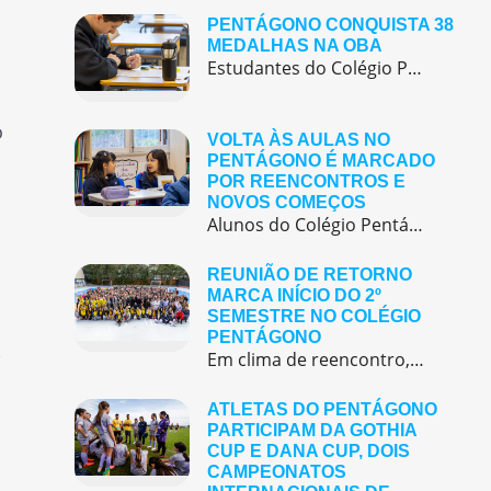
PENTÁGONO CONQUISTA 38
MEDALHAS NA OBA
Estudantes do Colégio Pentágono conquistam excelente resultado na Olimpíada Brasileira de Astronomia e Astronáutica (OBA) 2025, somando 38 medalhas.
o
VOLTA ÀS AULAS NO
PENTÁGONO É MARCADO
POR REENCONTROS E
NOVOS COMEÇOS
Alunos do Colégio Pentágono retornaram às aulas trazendo o entusiasmo dos reencontros e o desejo de seguir aprendendo com significado.
REUNIÃO DE RETORNO
MARCA INÍCIO DO 2º
SEMESTRE NO COLÉGIO
PENTÁGONO
,
Em clima de reencontro, a equipe pedagógica participou da abertura do semestre letivo com treinamentos e simulação de emergência
ATLETAS DO PENTÁGONO
PARTICIPAM DA GOTHIA
CUP E DANA CUP, DOIS
CAMPEONATOS