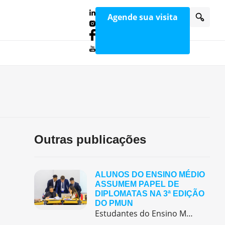
Agende sua visita
Outras publicações
ALUNOS DO ENSINO MÉDIO
ASSUMEM PAPEL DE
DIPLOMATAS NA 3ª EDIÇÃO
DO PMUN
Estudantes do Ensino Médio do Colégio Pentágono protagonizaram uma simulação da ONU, defendendo posições de países em comitês temáticos e vivenciando, na prática, negociações diplomáticas multilíngues.