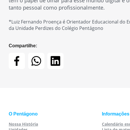
tem o papel de olhar para esse mundo digital e 
tanto pessoal como profissionalmente.
*Luiz Fernando Proença é Orientador Educacional do En
da Unidade Perdizes do Colégio Pentágono
Compartilhe:
O Pentágono
Informações
Nossa História
Calendário es
Unidades
Lista de mater