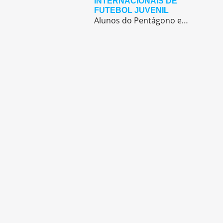
INTERNACIONAIS DE
FUTEBOL JUVENIL
Alunos do Pentágono embarcaram para a Europa, onde participaram de duas das maiores competições internacionais de futebol juvenil