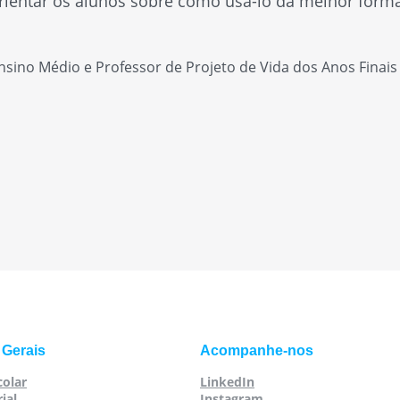
orientar os alunos sobre como usá-lo da melhor forma
sino Médio e Professor de Projeto de Vida dos Anos Finais 
 Gerais
Acompanhe-nos
colar
LinkedIn
ial
Instagram