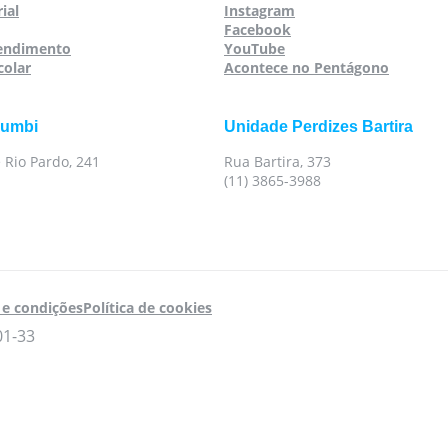
ial
Instagram
Facebook
tendimento
YouTube
colar
Acontece no Pentágono
rumbi
Unidade Perdizes Bartira
 Rio Pardo, 241
Rua Bartira, 373
(11) 3865-3988
e condições
Política de cookies
01-33