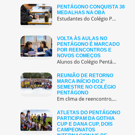
PENTÁGONO CONQUISTA 38
MEDALHAS NA OBA
Estudantes do Colégio Pentágono conquistam excelente resultado na Olimpíada Brasileira de Astronomia e Astronáutica (OBA) 2025, somando 38 medalhas.
VOLTA ÀS AULAS NO
PENTÁGONO É MARCADO
POR REENCONTROS E
NOVOS COMEÇOS
Alunos do Colégio Pentágono retornaram às aulas trazendo o entusiasmo dos reencontros e o desejo de seguir aprendendo com significado.
REUNIÃO DE RETORNO
MARCA INÍCIO DO 2º
SEMESTRE NO COLÉGIO
PENTÁGONO
Em clima de reencontro, a equipe pedagógica participou da abertura do semestre letivo com treinamentos e simulação de emergência
ATLETAS DO PENTÁGONO
PARTICIPAM DA GOTHIA
CUP E DANA CUP, DOIS
CAMPEONATOS