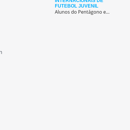
INTERNACIONAIS DE
FUTEBOL JUVENIL
Alunos do Pentágono embarcaram para a Europa, onde participaram de duas das maiores competições internacionais de futebol juvenil
m