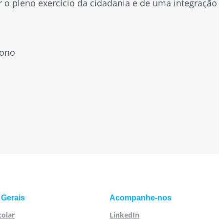
 o pleno exercício da cidadania e de uma integração
gono
 Gerais
Acompanhe-nos
colar
LinkedIn