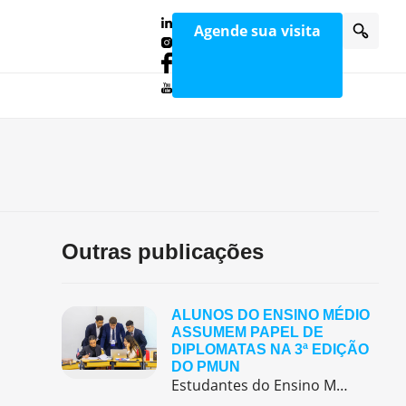
Agende sua visita
Outras publicações
ALUNOS DO ENSINO MÉDIO
ASSUMEM PAPEL DE
DIPLOMATAS NA 3ª EDIÇÃO
DO PMUN
Estudantes do Ensino Médio do Colégio Pentágono protagonizaram uma simulação da ONU, defendendo posições de países em comitês temáticos e vivenciando, na prática, negociações diplomáticas multilíngues.