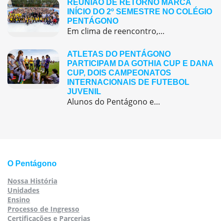
REUNIÃO DE RETORNO MARCA
INÍCIO DO 2º SEMESTRE NO COLÉGIO
PENTÁGONO
Em clima de reencontro, a equipe pedagógica participou da abertura do semestre letivo com treinamentos e simulação de emergência
ATLETAS DO PENTÁGONO
PARTICIPAM DA GOTHIA CUP E DANA
CUP, DOIS CAMPEONATOS
INTERNACIONAIS DE FUTEBOL
JUVENIL
Alunos do Pentágono embarcaram para a Europa, onde participaram de duas das maiores competições internacionais de futebol juvenil
O Pentágono
Nossa História
Unidades
Ensino
Processo de Ingresso
Certificações e Parcerias