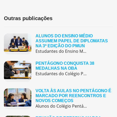
Outras publicações
ALUNOS DO ENSINO MÉDIO
ASSUMEM PAPEL DE DIPLOMATAS
NA 3ª EDIÇÃO DO PMUN
Estudantes do Ensino Médio do Colégio Pentágono protagonizaram uma simulação da ONU, defendendo posições de países em comitês temáticos e vivenciando, na prática, negociações diplomáticas multilíngues.
PENTÁGONO CONQUISTA 38
MEDALHAS NA OBA
Estudantes do Colégio Pentágono conquistam excelente resultado na Olimpíada Brasileira de Astronomia e Astronáutica (OBA) 2025, somando 38 medalhas.
VOLTA ÀS AULAS NO PENTÁGONO É
MARCADO POR REENCONTROS E
NOVOS COMEÇOS
Alunos do Colégio Pentágono retornaram às aulas trazendo o entusiasmo dos reencontros e o desejo de seguir aprendendo com significado.